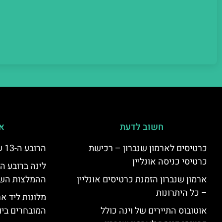
חשוב לדעת
אי
כרטיסים לארמון שנברון – רכישת
הרובע ה-13 של וינה – היצינג
כרטיסי כניסה אונליין
ארמון שנברון הזמנת כרטיסים אונליין
ההמלצות השוות
– כל היתרונות
מלונות ליד אר
אוטובוס התיירים של וינה כולל
המובחרים ביו