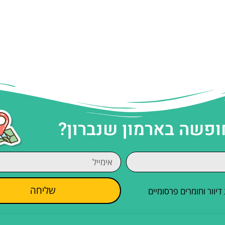
ופשה בארמון שנברון?
שליחה
וור וחומרים פרסומיים