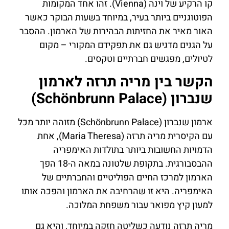
קו הרקיע של וינה (Vienna). זהו אחד המקומות
הפוטוגניים ביותר בעיר, במיוחד בשעות הבוקר כאשר
האור מאיר את החזיתות הבהירות של הארמון. ההסבר
על הגנים מדגיש גם את תפקידם המקורי – מקום
לטיולים, מפגשים חברתיים וטקסים.
הקשר בין מריה תרזה לארמון
שנברון (Schönbrunn Palace)
ארמון שנברון (Schönbrunn Palace) מזוהה יותר מכל
עם הקיסרית מריה תרזה (Maria Theresa), אחת
הדמויות החשובות ביותר בתולדות האימפריה
ההבסבורגית. בתקופת שלטונה במאה ה-18 הפך
הארמון למרכז החיים הפוליטיים והחברתיים של
האימפריה. היא זו שהרחיבה את הארמון והפכה אותו
למעון קיץ מפואר עבור משפחת המלוכה.
מריה תרזה נודעה כשליטה חזקה במיוחד, והיא גם