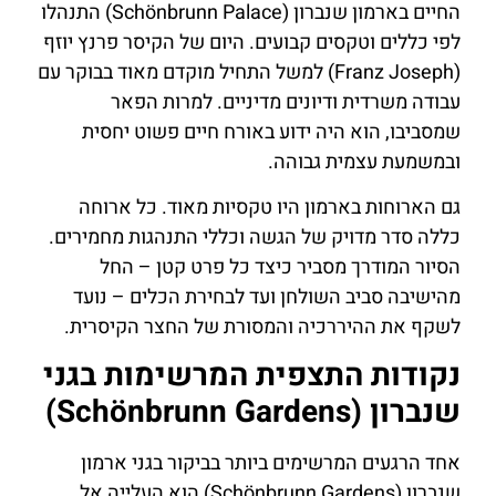
החיים בארמון שנברון (Schönbrunn Palace) התנהלו
לפי כללים וטקסים קבועים. היום של הקיסר פרנץ יוזף
(Franz Joseph) למשל התחיל מוקדם מאוד בבוקר עם
עבודה משרדית ודיונים מדיניים. למרות הפאר
שמסביבו, הוא היה ידוע באורח חיים פשוט יחסית
ובמשמעת עצמית גבוהה.
גם הארוחות בארמון היו טקסיות מאוד. כל ארוחה
כללה סדר מדויק של הגשה וכללי התנהגות מחמירים.
הסיור המודרך מסביר כיצד כל פרט קטן – החל
מהישיבה סביב השולחן ועד לבחירת הכלים – נועד
לשקף את ההיררכיה והמסורת של החצר הקיסרית.
נקודות התצפית המרשימות בגני
שנברון (Schönbrunn Gardens)
אחד הרגעים המרשימים ביותר בביקור בגני ארמון
שנברון (Schönbrunn Gardens) הוא העלייה אל