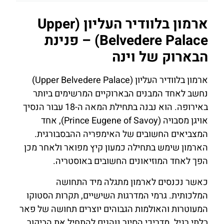
ארמון בלוודיר העליון (Upper
Belvedere Palace) – פנינת
הבארוק של וינה
ארמון בלוודיר העליון (Upper Belvedere Palace)
נחשב לאחד המבנים הבארוקיים המרשימים ביותר
באירופה. הוא נבנה בתחילת המאה ה-18 עבור הנסיך
אויגן מסבויה (Prince Eugene of Savoy), אחד
המצביאים החשובים של האימפריה ההבסבורגית.
הארמון שימש בתחילה כמעון קיץ מפואר ולאחר מכן
הפך לאחד המוזיאונים החשובים באוסטריה.
כאשר נכנסים לארמון מתגלה מיד התחושה
המלכותית. גרמי המדרגות השישיים, תקרות הסטוקו
המעוטרות והאולמות הגבוהים יוצרים תחושה של פאר
בלתי רגיל. מדריכי הסיור נוהגים להתחיל את הביקור