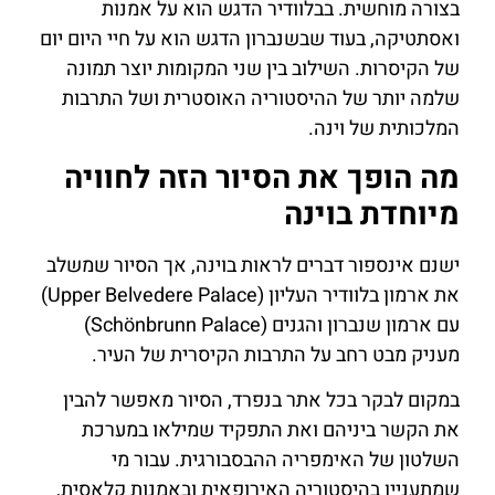
בצורה מוחשית. בבלוודיר הדגש הוא על אמנות
ואסתטיקה, בעוד שבשנברון הדגש הוא על חיי היום יום
של הקיסרות. השילוב בין שני המקומות יוצר תמונה
שלמה יותר של ההיסטוריה האוסטרית ושל התרבות
המלכותית של וינה.
מה הופך את הסיור הזה לחוויה
מיוחדת בוינה
ישנם אינספור דברים לראות בוינה, אך הסיור שמשלב
את ארמון בלוודיר העליון (Upper Belvedere Palace)
עם ארמון שנברון והגנים (Schönbrunn Palace)
מעניק מבט רחב על התרבות הקיסרית של העיר.
במקום לבקר בכל אתר בנפרד, הסיור מאפשר להבין
את הקשר ביניהם ואת התפקיד שמילאו במערכת
השלטון של האימפריה ההבסבורגית. עבור מי
שמתעניין בהיסטוריה האירופאית ובאמנות קלאסית,