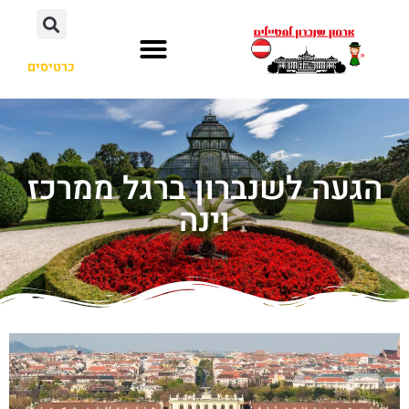
כרטיסים
הגעה לשנברון ברגל ממרכז
וינה