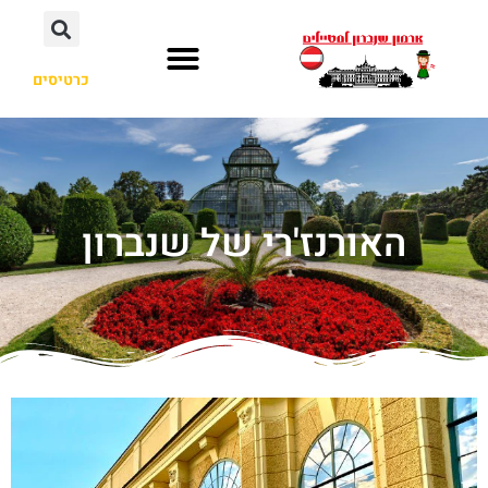
כרטיסים
האורנז'רי של שנברון