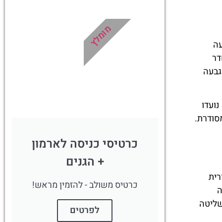
תורים
הדרכה מקצועית
רמון
ואינפורמטיבית
מומלץ
במיוחד עבורכם!
ותית במאה ה-18. ההשפעה
!
לחצו פה!
דר
גבעה
נועדו
סודרת.
כרטיסי כניסה לארמון
+ הגנים
חורית
כרטיס משולב - להזמין מראש!
צומה
שליטה
לפרטים