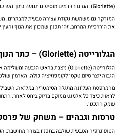
(Gloriette). המים הזורמים מוסיפים תנועה בתוך מערכת קווים ישרים.
המזרקה גם משמשת נקודת עצירה טבעית למבקרים. מש
את היררכיית המרחב. זהו תכנון שמכוון את הגוף והעי
הגלורייטה (Gloriette) – כתר הנוף
הגלורייטה (Gloriette) ניצבת בראש הגבע
הגבוה יוצר סיום טקסי לקומפוזיציה כולה. הארמון שולט
מהמרפסת העליונה מתגלה הסימטריה במלואה. השבילים 
לראות כיצד כל אלמנט ממוקם בדיוק ביחס לאחר. התחו
עומק התכנון.
טרסות וגבהים – משחק של פרספ
הטופוגרפיה הטבעית שולבה בתכנון בצורה מחושבת. הגב