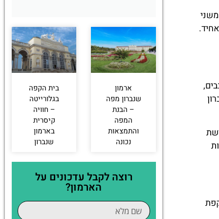
משני
אחיד.
ים,
ארמון
בית הקפה
ון
שנברון מפה
בגלורייטה
– הבנת
– חוויה
המפה
קיסרית
והתמצאות
בארמון
רשת
נכונה
שנברון
ת
רוצה לקבל עדכונים על
הארמון?
וקפת