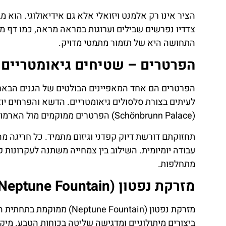
הציר אינו רק אלמנט ויזואלי אלא גם אידיאולוגי. הוא
צדדיו נפרשים שבילים וערוגות במראה מראה, כמו דף מק
התחושה היא של תזמור מתמטי מדויק.
הפרטרים – שטיחים גיאומטריים 
הפרטרים הם אחד המאפיינים הבולטים של הגנים הבארוק
לעיתים בצורת סלסולים גיאומטריים. הדשא והפרחים יוצ
(Schönbrunn Palace) הפרטרים ממוקמים מול הארמון כדי להדגיש את הקשר הישיר בין המבנה לנוף.
תחזוקתם דורשת דיוק קפדני וגיזום מתמיד. כל חריגה מ
עבודה יומיומית. השילוב בין צמחייה משתנה לעקרונות 
מתחלפות.
מזרקת נפטון (Neptune Fountain) כנקודת שיא דרמטית
מזרקת נפטון (une Fountain
ביצורים מיתולוגיים ומדגישה שליטה בכוחות הטבע. מיקו