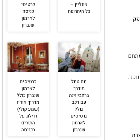
אונליין –
כרטיסי
כל היתרונות
כניסה
לארמון
פק
שנברון
מתחם
כנן.
יום טיול
כרטיסים
מודרך
לארמון
ברחבי וינה
שנברון כולל
עם רכב
מדריך אודיו
כולל
(שמע קולי)
כרטיסים
ודילוג על
לארמון
התורים
שנברון
בכניסה
צרת