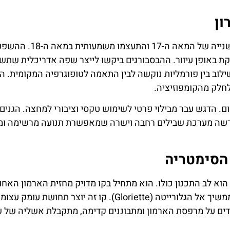
רכב
דילוג על ה
ון
בכניסה לא
השוואת מחירים
שנברון
הגנים כפי שהם מוכרים כיום החלו להתגבש במחצית השנייה של המאה ה-17 והתעצמו משמע
לחצו
לחצו פה
פה!
תקת באופן עיוור. ההבסבורגים ביקשו לייצר שפה אדריכלית שתש
שילוב בין פורמליות נוקשה לבין התאמה לטופוגרפיה המקומית. ה
חלק מהקומפוזיציה.
. הדגש עבר מבילוי פרטי לשימוש טקסי וציבורי למחצה. הגנים 
 נדרשה מערכת שבילים רחבה וישרה שמאפשרת תנועה מרשימה ומ
הסימטריה
יר המרכזי של ארמון שנברון (Schönbrunn Palace) הוא לב התכנון כולו. הוא מתחיל בקו מדויק מחזית הארמון הא
ונמתח עד למזרקת נפטון (Neptune Fountain) ומשם ממשיך אל הגלורייטה (Gloriette). קו זה יוצר תחושת עומק ע
דים על מרפסת הארמון ומתבוננים קדימה, מתקבלת אשליה של 