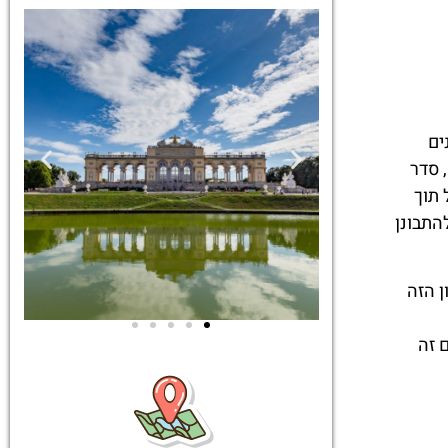
נים
 סדר
 תוך
התבונן
נושי. בארמון שנברון (Schönbrunn Palace) הרעיון הזה
 זה
ים
סיורים