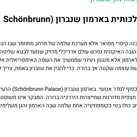
הגנים הבארוקיים והסימטריה המלכותית בארמון שנברון (Schönbrunn
Schönbru) בוינה איננו רק מבנה קיסרי מפואר אלא מערכת שלמה של מרחב מתוזמר שבו הג
ובה האיקונית נפרש עולם אדריכלי מדויק שנועד לבטא שליטה,
 לארמון אלא מנגנון רעיוני שממשיך את השפה האימפריאלית אל
ושת עוצמה שקטה אך ברורה. כדי להבין את שנברון באמת, צריך ל
הגן הבארוקי פועל על עקרון פשוט אך עוצמתי – הטבע כפוף לסדר א
 תצפית מדורגות שמייצרות היררכיה ברורה. המבקר אינו משוטט
ב כולו בנוי כקומפוזיציה אחת שלמה שבה הארמון והגן משלימים
כרטיס
השכרת