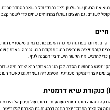
 מבטא את הרעיון שהשלטון ניצב במרכז וכל השאר מסתדר סביבו. 
ופל לשניים. גם העצים נשתלו במרווחים שווים כדי לשמר קצב 
חיים
יים. מדובר בערוגות נמוכות המעוצבות בדגמים סימטריים מורכב
רים קומפוזיציה שנראית היטב מנקודת מבט גבוהה. בארמון שנבר
הקו תפגע בתחושת הסדר. לכן הגן הבארוקי הוא יצירה חיה שדו
קבועים יוצר דינמיקה מעניינת. הסימטריה נשמרת גם כאשר העונו
Nept) ממוקמת בתחתית הגבעה ומהווה מוקד חזותי משמעותי. דמותו של נפטון אל הים מ
מה על הציר המרכזי יוצר תחנה דרמטית בין הארמון לגלורייטה