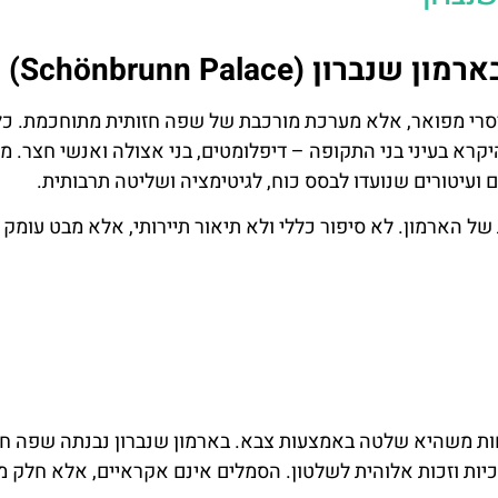
(Schönbrunn Palace)
Schönbru) אינו רק ארמון קיסרי מפואר, אלא מערכת מורכבת של שפה חזותית מתוחכמת. כ
קרא בעיני בני התקופה – דיפלומטים, בני אצולה ואנשי חצר. מי
 ועיטורים שנועדו לבסס כוח, לגיטימציה ושליטה תרבותית.
 הארמון. לא סיפור כללי ולא תיאור תיירותי, אלא מבט עומק 
כרטיס
השכרת
ת משהיא שלטה באמצעות צבא. בארמון שנברון נבנתה שפה חז
רכב
יות וזכות אלוהית לשלטון. הסמלים אינם אקראיים, אלא חלק 
דילוג על ה