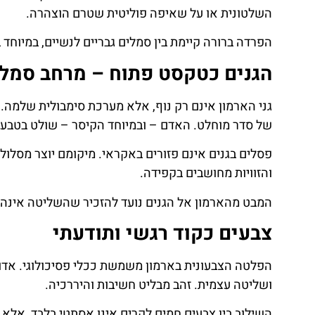
השלטונית או על שאיפה פוליטית שטרם הוצהרה.
הפרדה ברורה קיימת בין סמלים גבריים לנשיים, במיוחד
הגנים כטקסט פתוח – מרחב סמלי 
גני הארמון אינם רק נוף, אלא מערכת סימבולית שלמה
של סדר מוחלט. האדם – ובמיוחד הקיסר – שולט בטבע.
פסלים בגנים אינם פזורים באקראי. מיקומם יוצר מסלו
והזוויות מחושבים בקפידה.
המבט מהארמון אל הגנים נועד להזכיר שהשליטה אינה 
צבעים כקוד רגשי ותודעתי
הפלטה הצבעונית בארמון משמשת ככלי פסיכולוגי. אדום
ושליטה עצמית. זהב מבליט חשיבות והיררכיה.
השילוב בין צבעים חמים לקרים אינו אסתטי בלבד, אלא יו