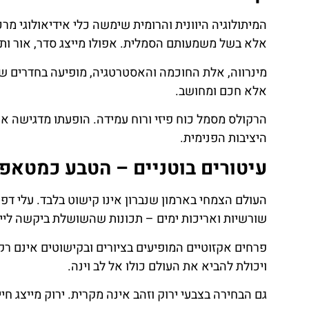
המיתולוגיה היוונית והרומית שימשה כלי אידיאולוגי מרכז
אלא בשל משמעותם הסמלית. אפולו מייצג סדר, אור ותב
מינרווה, אלת החוכמה והאסטרטגיה, מופיעה בחדרים שב
אלא חכם ומחושב.
הרקולס מסמל כוח פיזי ורוח עמידה. הופעתו מדגישה א
היציבות הפנימית.
עיטורים בוטניים – הטבע כמטאפו
העולם הצמחי בארמון שנברון אינו קישוט בלבד. עלי דפנה
שורשיות ואריכות ימים – תכונות שהשושלת ביקשה ליי
פרחים אקזוטיים המופיעים בציורים ובקישוטים אינם ר
ויכולת להביא את העולם כולו אל לב וינה.
גם הבחירה בצבעי ירוק וזהב אינה מקרית. ירוק מייצג חי