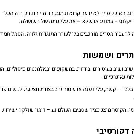
בכניסה לא
השוואת מחירים
שנברון
ב האוכלוסייה לא ידעה קרוא וכתוב, הדימוי החזותי היה הכלי
לחצו
יקלוט – במודע או שלא – את עליונותה של השושלת.
לחצו פה
פה!
 להעביר מסרים מורכבים בלי לעורר התנגדות גלויה. הסמל תמיד
כתרים ושמשות
וב ושוב בעיטורים, בידיות, במשקופים ובאלמנטים פיסוליים. הו
ות גאוגרפיים.
בלבד – קשת, עלי דפנה או עיטור זהב בצורת חצי עיגול. שום פרט
. הקיסר מוצג כציר שסביבו העולם נע – דימוי שנלקח ישירות
 דקורטיבי