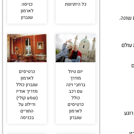
כל היתרונות
כניסה
לארמון
שנברון
 שונה.
 עולם
ם
יום טיול
כרטיסים
מודרך
לארמון
ברחבי וינה
שנברון כולל
עם רכב
מדריך אודיו
כולל
(שמע קולי)
כרטיסים
ודילוג על
לארמון
התורים
וגע
שנברון
בכניסה
ין