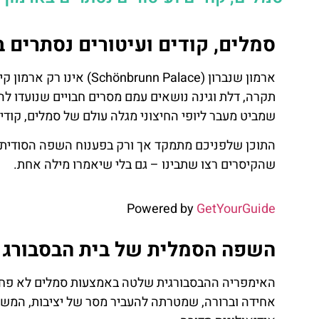
סמלים, קודים ועיטורים נסתרים בארמון שנברון 
ארמון שנברון (nn Palace
תקרה, דלת וגינה נושאים עמם מסרים חבויים שנועדו להי
שמביט מעבר ליופי החיצוני מגלה עולם של סמלים, קודים
התוכן שלפניכם מתמקד אך ורק בפענוח השפה הסודית של
שהקיסרים רצו שתבינו – גם בלי שיאמרו מילה אחת.
Powered by
GetYourGuide
השפה הסמלית של בית הבסבורג
ת
טיסות
האימפריה ההבסבורגית שלטה באמצעות סמלים לא פחו
אחידה וברורה, שמטרתה להעביר מסר של יציבות, המשכ
ן
מציאת