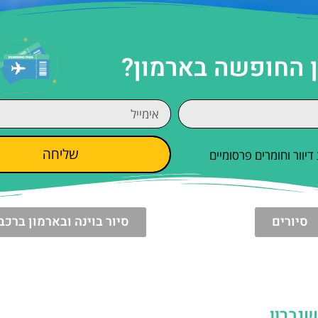
ן החופשה בארמון?
שליחה
וור וחומרים פרסומיים
סיורים
סיור בוינה ובארמון ברכב
שנברון