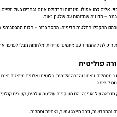
י. אלים כמו אפולו, מינרווה והרקולס אינם נבחרים בשל יופיים ב
ונה – תכונות שמזוהות עם שלטון נאור.
הם התקבלו החלטות מדיניות. המסר ברור – הכוח ההבסבורגי אינ
ת היכולת להתמודד עם איומים, מרידות ומלחמות מבלי לערער את
רה פוליטית
 מסמלים ניצחון והכרה אלוהית. בלוטים ואלונים מייצגים יציבות
חס לעצמה.
ק תוצאה של אופנה. הם משקפים שליטה עולמית, קשרים קולוניא
ים והתחדשות, וזהב מייצג עושר, נצחיות וסמכות.