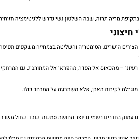
 בתקופת מריה תרזה, שבה השלטון נשי נדרש ללגיטימציה חזותית
חיצוני
. הצירים הישרים, הסימטריה והשליטה בצמחייה משקפים תפיסת
ל רעיוני – מהכאוס אל הסדר, מהפראי אל המתורבת. גם המרחקי
מוגבלת לקירות האבן, אלא משתרעת על המרחב כולו.
 עמוק בחדרים רשמיים יוצר תחושת סמכות וכובד. כחול משדר ר
צר איזון רגשי מכוון. המבקר חווה תחושת הרמוניה גם מבלי להב