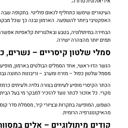
אידיאולוגית סדורה.
טיסה זולה?
העיטורים שימשו כתחליף לנאום פוליטי. בתקופה שבה רו
לחצו
פה!
האפקטיבי ביותר להשפעה. הארמון נבנה כך שכל מבקר 
הבחירה במיתולוגיה, בטבע ובאלגוריות קלאסיות אפשרה
תמים יותר מהצהרה ישירה.
סמלי שלטון קיסריים – נשרים, 
הנשר הדו-ראשי, אחד הסמלים הבולטים בארמון, מופיע ש
מסמל שלטון כפול – מזרח ומערב – וריבונות החוצה גבול
הכתר הקיסרי מופיע לעיתים בצורה גלויה ולעיתים כרמז 
מקרי. כל אזכור לכתר נועד להזכיר למבקר מי בעל הבית.
השמש, המופיעה בתקרות ובציורי קיר, מסמלת סדר קוסמי
מהאיקונוגרפיה הרומית.
קודים מיתולוגיים – אלים במסווה