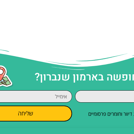
ופשה בארמון שנברון?
שליחה
וור וחומרים פרסומיים