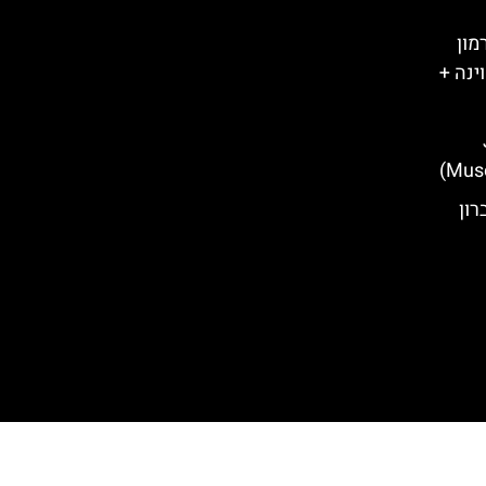
מון
ינה +
J
Mus
רון