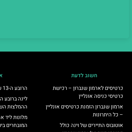
חשוב לדעת
אי
כרטיסים לארמון שנברון – רכישת
הרובע ה-13 של וינה – היצינג
כרטיסי כניסה אונליין
ארמון שנברון הזמנת כרטיסים אונליין
ההמלצות השוות
– כל היתרונות
מלונות ליד אר
אוטובוס התיירים של וינה כולל
המובחרים ביו