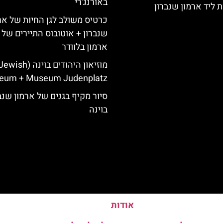
באורנג'רי
 ליד ארמון שנברון
כרטיס משולב לגן החיות של אר
שנברון + אוטובוס התיירים של ו
ארמון בלוודר
מוזיאון היהודים בוינה (ewish
eum + Museum Judenplatz)
סיור מקיף בגנים של ארמון שנב
בוינה
אודות