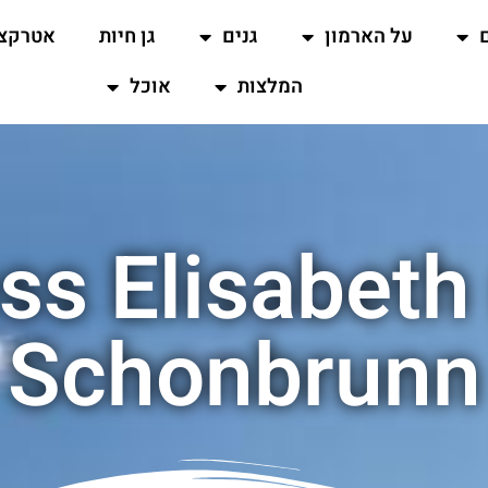
על הארמון
גנים
גן חיות
אטרקצי
המלצות
אוכל
ss Elisabeth
Schonbrunn