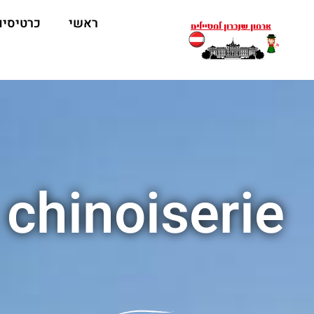
ראשי
כרטיסים
chinoiserie בארמון Schönbrunn וינה