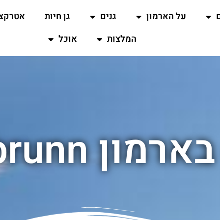
על הארמון
גנים
גן חיות
אטרקצי
המלצות
אוכל