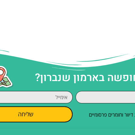
ופשה בארמון שנברון?
שליחה
וור וחומרים פרסומיים