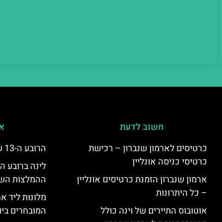
חשוב לדעת
אי
כרטיסים לארמון שנברון – רכישת
הרובע ה-13 של וינה – היצינג
כרטיסי כניסה אונליין
ארמון שנברון הזמנת כרטיסים אונליין
ההמלצות השוות
– כל היתרונות
מלונות ליד אר
אוטובוס התיירים של וינה כולל
המובחרים ביו