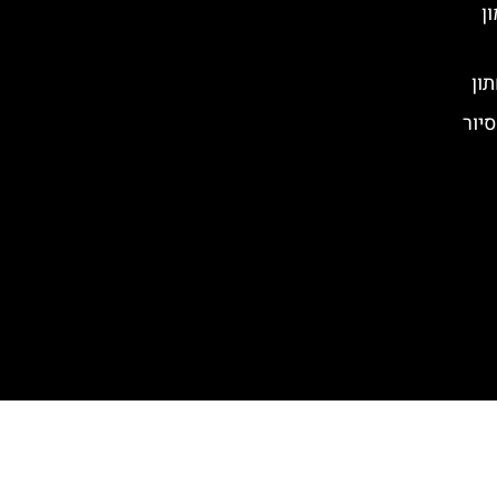
ן
תון
סיור