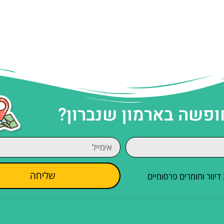
ופשה בארמון שנברון?
שליחה
וור וחומרים פרסומיים