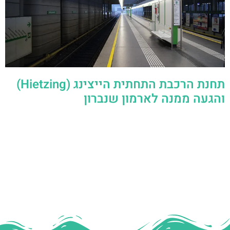
תחנת הרכבת התחתית הייצינג (Hietzing)
והגעה ממנה לארמון שנברון