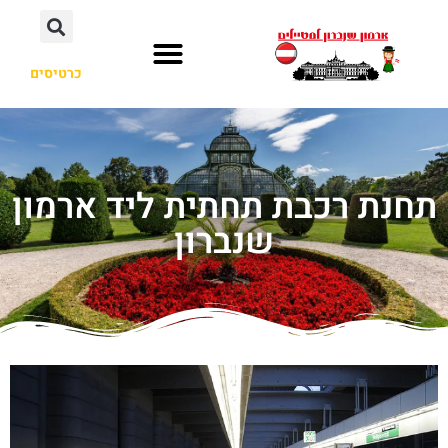
כרטיסים
תחנת רכבת תחתית ליד ארמון
שנברון