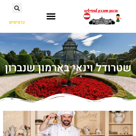
כרטיסים
שטרודל וינאי בארמון שנברון