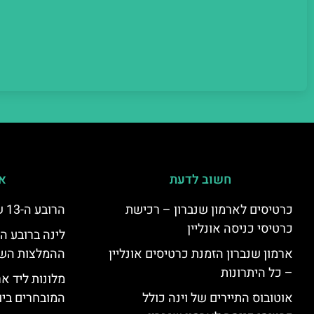
חשוב לדעת
אי
כרטיסים לארמון שנברון – רכישת
הרובע ה-13 של וינה – היצינג
כרטיסי כניסה אונליין
ארמון שנברון הזמנת כרטיסים אונליין
ההמלצות השוות
– כל היתרונות
מלונות ליד אר
אוטובוס התיירים של וינה כולל
המובחרים ביו