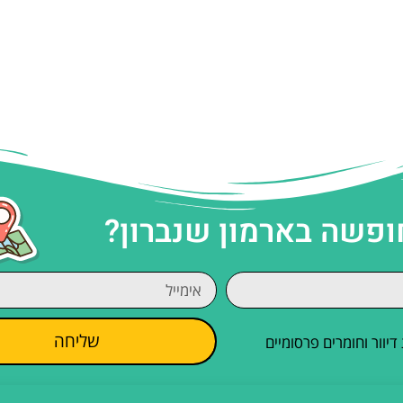
ופשה בארמון שנברון?
שליחה
וור וחומרים פרסומיים