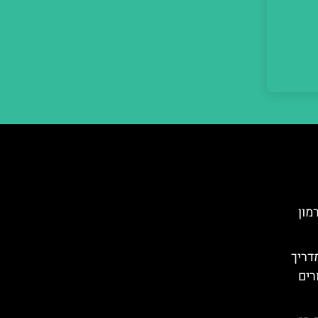
מון
דריך
רים