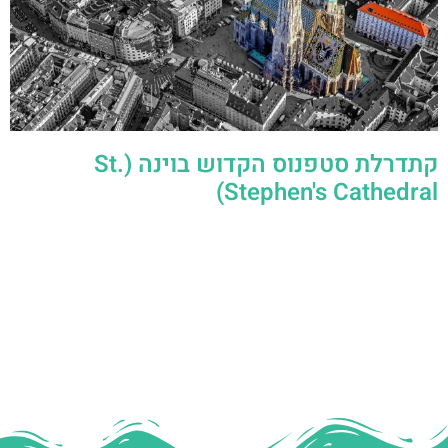
קתדרלת סטפנוס הקדוש בוינה (St.
Stephen's Cathedral)