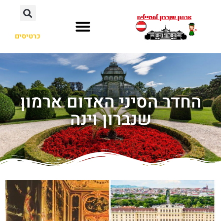
כרטיסים
החדר הסיני האדום ארמון
שנברון וינה