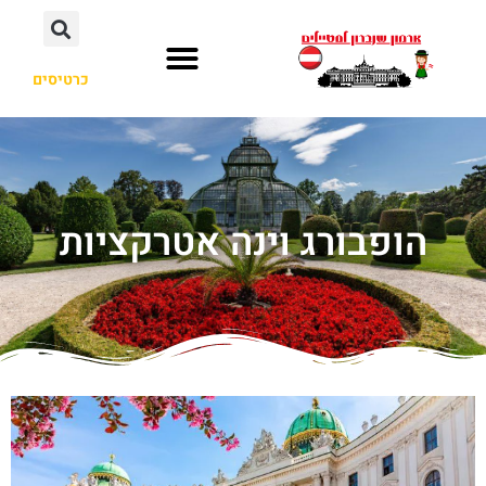
כרטיסים
הופבורג וינה אטרקציות