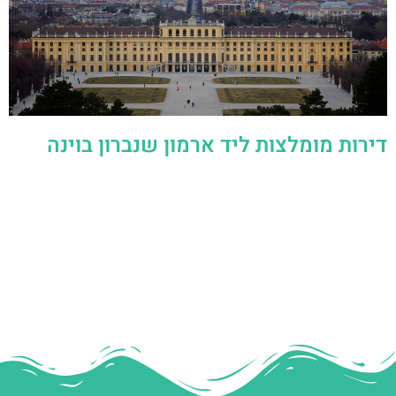
דירות מומלצות ליד ארמון שנברון בוינה