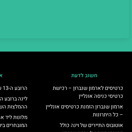
חשוב לדעת
אי
כרטיסים לארמון שנברון – רכישת
הרובע ה-13 של וינה – היצינג
כרטיסי כניסה אונליין
ארמון שנברון הזמנת כרטיסים אונליין
ההמלצות השוות
– כל היתרונות
מלונות ליד אר
אוטובוס התיירים של וינה כולל
המובחרים ביו