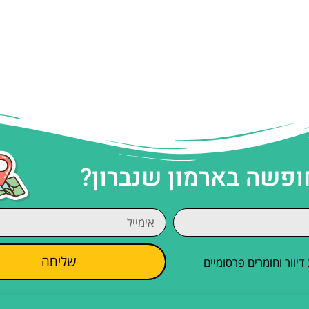
ופשה בארמון שנברון?
שליחה
וור וחומרים פרסומיים