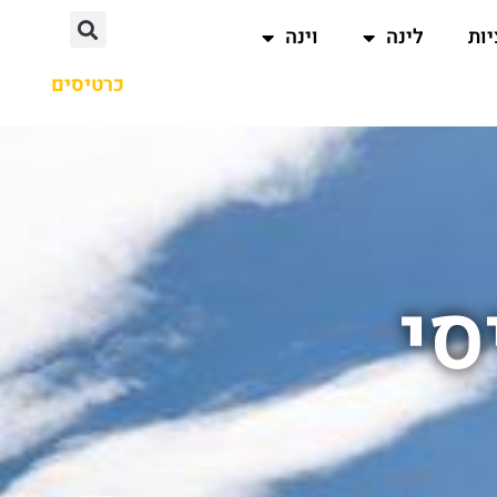
ות
לינה
וינה
כרטיסים
סי