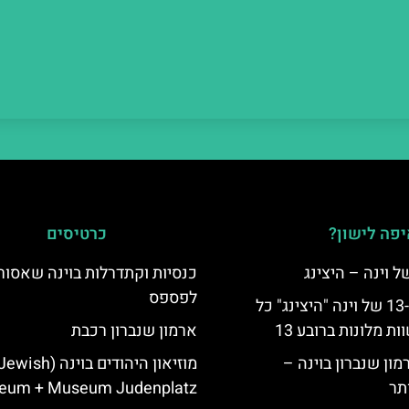
פה לישון?
כרטיסים
כנסיות וקתדרלות בוינה שאסור
לפספס
לינה ברובע ה-13 של וינה "היצינג" כל
 מלונות ברובע 13
ארמון שנברון רכבת
מון שנברון בוינה –
מוזיאון היהודים בוינה (ewish
תר
eum + Museum Judenplatz)