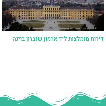
דירות מומלצות ליד ארמון שנברון בוינה