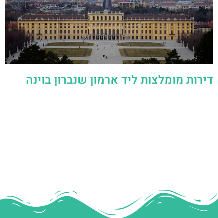
דירות מומלצות ליד ארמון שנברון בוינה