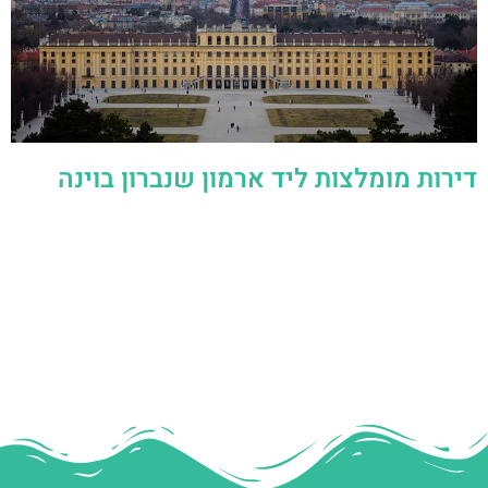
דירות מומלצות ליד ארמון שנברון בוינה