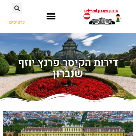
כרטיסים
דירות הקיסר פרנץ יוזף
שנברון