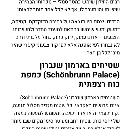
רבים הווילון שימש כמסך סמלי – נוכחותו הבהירה
שיש משהו מעבר לו, אך לא לכל אחד מותר לראותו.
הבדים עצמם היו תוצאה של בחירה מדוקדקת. קטיפה,
דמשק ומשי שימשו בהתאם למעמד החדר ולחשיבותו.
הצבעים – אדום עמוק, ירוק כהה, כחול מלכותי וזהב –
לא נבחרו לפי אופנה אלא לפי קוד צבעוני קיסרי שהיה
מובן לכל בן חצר.
שטיחים בארמון שנברון
(Schönbrunn Palace) כמפת
כוח רצפתית
השטיחים בארמון שנברון (Schönbrunn Palace)
אינם פרושים באקראי. כל שטיח מגדיר מסלול תנועה,
נקודת עמידה או אזור ישיבה, ומשמש למעשה כמפה
של יחסי כוח. שטיח רחב ומעוטר סימן מקום שבו מותר
לעמוד או לשבת, בעוד אזורים נטולי שטיח הוגדרו