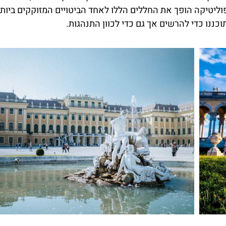
בכניסה לא
ופוליטיקה הופך את החללים הללו לאחד הביטויים המזוקקים ביות
השוואת מחירים
שנברון
כננו כדי להרשים אך גם כדי לכוון התנהגות.
לחצו
לחצו פה
פה!