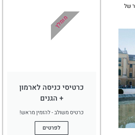
רמון
ואינפורמטיבית
ר של
במיוחד עבורכם!
מומלץ
!
לחצו פה!
כרטיסי כניסה לארמון
+ הגנים
כרטיס משולב - להזמין מראש!
לפרטים