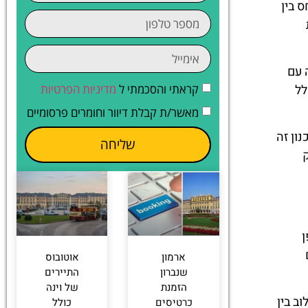
 בין
 עם
לל
קראתי והסכמתי ל
מדיניות הפרטיות
מאשר/ת קבלת דיוור וחומרים פרסומיים
ון זה
שליחה
ן
ארמון
אוטובוס
שנברון
התיירים
הזמנת
של וינה
ב בין
כרטיסים
כולל