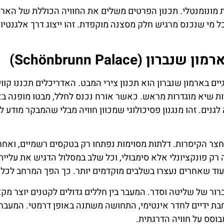
ת מונומנטלי. תכנון הפרטים משלים את החוויה הכוללת של הארמ
ל מי שנכנס מרגיש חלק מסצנה מוקפדת. זהו ייצוג דרך אלגנטיו
(Schönbrunn Palace)
ים בארמון שנברון הוא תכנון צירי המבט. האדריכלים תכננו קווי
ות שיא מוגדרות מראש. כאשר אורח נכנס לחלל, מבטו מופנה בא
גנים. זהו מנגנון פסיכולוגי שמכוון חוויה מבלי שהמבקר מודע ל
צר הקיסרות. דלתות מסוימות נפתחו רק בטקסים רשמיים, ואחר
ה רק פונקציונלי אלא סימבולי, וכל שלב במסלול הדגיש את עליית
וד שאחרים נעצרו בשלבים מוקדמים יותר. כך הפך המרחב לכלי 
ר של שליטה וסדר. המעבר בין חללים גדולים לקטנים יוצר מק
ת ידיים לחדר אינטימי, התחושה משתנה באופן דרמטי. המעבר 
וסס על חוויה הדרגתית.