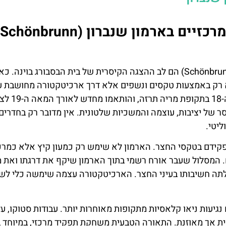
מבוא – גלריות ואולמות ייצוגיים מרכזיים בארמון שנברון (Schönbrunn
הגלריות והאולמות הייצוגיים בארמון שנברון (Schönbrunn Palace) הם לב ההצגה הקיסרית של בית הבסבורג בוינה. כ
 רק באמצעות טקסים ונשפים אלא דרך ארכיטקטורה מחושבת ע
לפרט הקטן ביותר. החללים נבנו והורחבו בעיקר במאה ה-8
ר של יציבות, עוצמה והמשכיות שלטונית. אין מדובר רק בחדרים
יטי.
פקידם בטקסי החצר. הארמון לא שימש רק כמעון קיץ אלא כמרכ
ים. המסלול שעבר אורח רשמי בתוך הארמון שיקף את דרגתו ואת 
לתה חשיבותו בעיני החצר. הארכיטקטורה עצמה שימשה כלי לש
כרטיס
השכרת
גיעות ניאו קלאסיות מתקופות מאוחרות יותר. עבודות סטוקו, עלי
רכב
דילוג על ה
ית אך מאוזנת. התאורה הטבעית משחקת תפקיד מרכזי, במיוחד ב