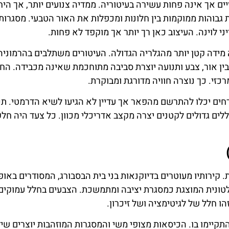
 אך אינה פחות עשירה בעיטוריה. ממדיה צנועים יותר, אך היחס
גבוהות ממוקמות בין חלונות ומכפלות את האור הטבעי. מסגרות
י לוינה. העיצוב כאן רך יותר אך מוקפד לא פחות.
 מידה קטן יותר מהגלריה הגדולה. העיטורים משתלבים בהרמוניה
 בין אור, צבע ותנועה יוצרת סביבה מתוחכמת שאינה מכבידה. הח
זי. כך נוצרה חוויה מדורגת ומבוקרת.
ם יכלו להתרשם מהפאר אך עדיין לא הגיעו לשיא הדרמטי. תכנ
ם גדולים לקטנים יצרה מקצב אדריכלי מכוון. כל צעד היה חלק
ירותיו מעוטרים בדיוקנאות בני בית הבסבורג, המסודרים באופ
לטונית המוצגת כמסגרת יציבה ומתמשכת. הצבעים בחלל עמוקים
ו חלל של לגיטימציה ושל זיכרון.
יימו בו. הכיסאות מצופי משי והמסגרות המוזהבות יוצרים שילו