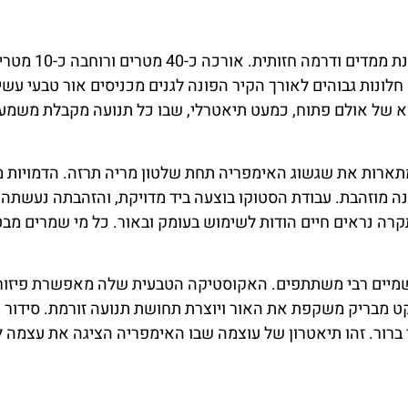
הגלריה הגדולה היא החלל המרשים ביותר בארמון מבח
ונות גבוהים לאורך הקיר הפונה לגנים מכניסים אור טבעי עשי
 של אולם פתוח, כמעט תיאטרלי, שבו כל תנועה מקבלת משמעות
 מעוטרת בפרסקאות אלגוריות מהמאה ה-18 המתארות את שגשוג האימפריה תחת שלטון מריה תרזה. הדמו
ה מוזהבת. עבודת הסטוקו בוצעה ביד מדויקת, והזהבתה נעשתה 
רה נראים חיים הודות לשימוש בעומק ובאור. כל מי שמרים מבט
 רשמיים רבי משתתפים. האקוסטיקה הטבעית שלה מאפשרת פיזור
ט מבריק משקפת את האור ויוצרת תחושת תנועה זורמת. סידור 
ברור. זהו תיאטרון של עוצמה שבו האימפריה הציגה את עצמה ל