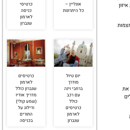
אונליין –
כרטיסי
יזון
כל היתרונות
כניסה
לארמון
שנברון
מצמות
יום טיול
כרטיסים
מודרך
לארמון
 את
ברחבי וינה
שנברון כולל
עם רכב
מדריך אודיו
ים
כולל
(שמע קולי)
כרטיסים
ודילוג על
לארמון
התורים
שנברון
בכניסה