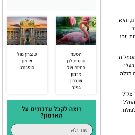
ינת ממדים ודרמה חזותית. אורכה כ-40 מטרים ורוחבה כ-10 מטרים, והיא
ר
. זהו
הסעה
שנברון מול
יות מסמלות
פרטית לגן
ארמון
בעלי
החיות של
הופבורג
 מגלה
ארמון
שנברון
בוינה
 צליל
החלל
רוצה לקבל עדכונים על
עולם.
הארמון?