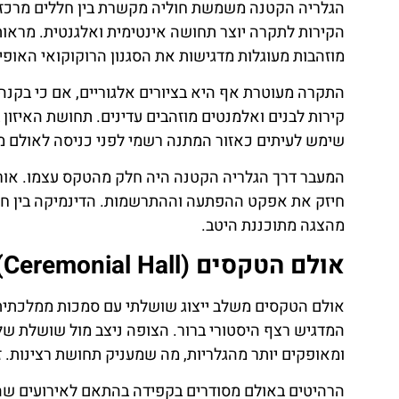
הגלריה הקטנה משמשת חוליה מקשרת בין חללים מרכזיים
הקירות לתקרה יוצר תחושה אינטימית ואלגנטית. מראות 
מוזהבות מעוגלות מדגישות את הסגנון הרוקוקואי האופיינ
התקרה מעוטרת אף היא בציורים אלגוריים, אם כי בקנה
קירות לבנים ואלמנטים מוזהבים עדינים. תחושת האיזון
שימש לעיתים כאזור המתנה רשמי לפני כניסה לאולם מרכ
המעבר דרך הגלריה הקטנה היה חלק מהטקס עצמו. אורחי
חיזק את אפקט ההפתעה וההתרשמות. הדינמיקה בין חללי
מהצגה מתוכננת היטב.
אולם הטקסים (Ceremonial Hall)
אולם הטקסים משלב ייצוג שושלתי עם סמכות ממלכתית. ק
המדגיש רצף היסטורי ברור. הצופה ניצב מול שושלת ש
ומאופקים יותר מהגלריות, מה שמעניק תחושת רצינות. זה
הרהיטים באולם מסודרים בקפידה בהתאם לאירועים שהתק