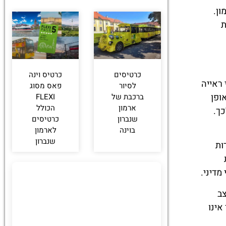
ון.
ת
כרטיסים
כרטיס וינה
 ראייה
לסיור
פאס מסוג
ופן
ברכבת של
FLEXI
ארמון
הכולל
כך.
שנברון
כרטיסים
בוינה
לארמון
שנברון
ות
מדיני.
צב
אינו