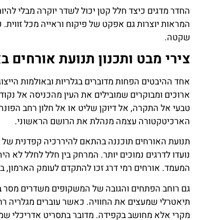
החדר מדגים כיצד חלל קטן יכול לשדר יוקרה מבלי להיו
המראות יוצרות גם אפקט של פיקוח וראייה מכל זווית. כ
שקטה.
צירי מבט ותכנון תנועת אורחים בארמון שנברון 
אחד ההיבטים הפחות מדוברים בגלריות ובאולמות הייצוגי
ארוכים ומבוקרים שמובילים את העין מהכניסה אל נקוד
טבעי אל התקרה, אל דיוקן שליט או אל חלון רחב הפונה ל
הארכיטקטורה עצמה מנהלת את הרושם הראשוני.
תנועת האורחים תוכננה בהתאם להיררכיה קפדנית של ח
נועדו לדרגים נמוכים יותר. המרחק בין חלל לחלל לא הי
המעמד. אורחים רמי דרג זכו להתקדם לעומק הארמון, בע
גם רוחב הפתחים והגובה של המשקופים משדרים מסר ברו
תיאטרלי שמעצים את החוויה. כאשר עוברים מגלריה רחב
מקרי אלא מחושב בקפידה. מדובר בתסריט אדריכלי שמב