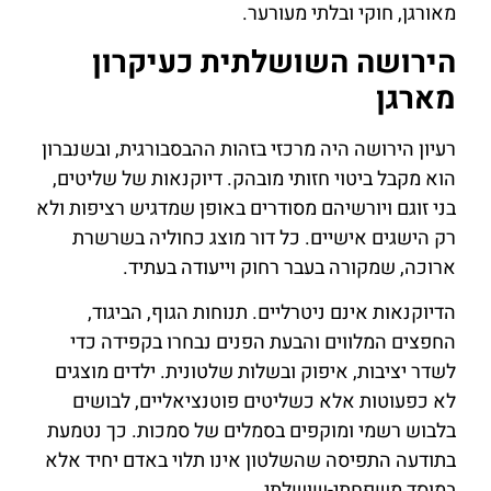
מאורגן, חוקי ובלתי מעורער.
הירושה השושלתית כעיקרון
מארגן
רעיון הירושה היה מרכזי בזהות ההבסבורגית, ובשנברון
הוא מקבל ביטוי חזותי מובהק. דיוקנאות של שליטים,
בני זוגם ויורשיהם מסודרים באופן שמדגיש רציפות ולא
רק הישגים אישיים. כל דור מוצג כחוליה בשרשרת
ארוכה, שמקורה בעבר רחוק וייעודה בעתיד.
הדיוקנאות אינם ניטרליים. תנוחות הגוף, הביגוד,
החפצים המלווים והבעת הפנים נבחרו בקפידה כדי
לשדר יציבות, איפוק ובשלות שלטונית. ילדים מוצגים
לא כפעוטות אלא כשליטים פוטנציאליים, לבושים
בלבוש רשמי ומוקפים בסמלים של סמכות. כך נטמעת
בתודעה התפיסה שהשלטון אינו תלוי באדם יחיד אלא
במוסד משפחתי-שושלתי.