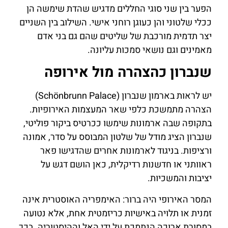
הפער בין שני סוגי החללים מדגיש שהדת שימשה הן
ככלי שלטוני והן כעוגן רוחני אישי. השילוב בין השניים
יצר תדמית מורכבת של שליטים שהם גם בני אדם
מאמינים וגם נושאי סמכות עליונה.
שנברון כהצהרה מול אירופה
יש לראות בארמון שנברון (Schönbrunn Palace)
הצהרה מתמשכת כלפי שאר המעצמות האירופיות.
בתקופה שבה ארמונות שימשו ככרטיס ביקור פוליטי,
שנברון הציג מודל של שלטון המבוסס על סדר, אמונה
ורציפות. בניגוד לארמונות אחרים שהדגישו פאר
ראוותני או חדשנות רדיקלית, כאן הושם דגש על
יציבות והמשכיות.
המסר האירופי היה ברור: האימפריה האוסטרית אינה
זמנית או תלויה באישיות כריזמטית אחת, אלא נטועה
במסורת ארוכה הנתמכת על ידי האל וההיסטוריה. בכך