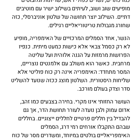
כמו כתרים, נשרים כפולי ראש, שריונות וגלובוסים
מופיעים שוב ושוב, לעיתים בשילוב ישיר עם מוטיבים
דתיים. השילוב יוצר תחושה של שלטון אוניברסלי, כזה
שחורג מגבולות טריטוריאליים רגילים.
הנשר, אחד הסמלים המרכזיים של האימפריה, מופיע
לא רק כסמל צבאי אלא כישות כמעט מיתית. כנפיו
הפרושות מרמזות על הגנה אלוהית ועל שליטה
מרחבית. כאשר הוא משולב עם אלמנטים נוצריים,
המסר מתחדד: האימפריה אינה רק כוח פוליטי אלא
שליחות היסטורית. השלטון מוצג ככזה שנועד להשליט
סדר וצדק בעולם מורכב.
העושר החזותי אינו מקרי. בחירה בצבעים כמו זהב,
אדום עמוק ולבן נועדה לעורר תחושת הדר, אך גם
להבדיל בין חללים פרטיים לחללים ייצוגיים. בחללים
שבהם התקבלו אורחים רמי דרג, הסמלים
האימפריאליים בולטים במיוחד, ומשדרים מסר של כוח