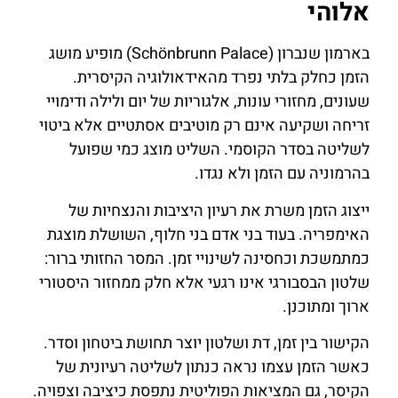
אלוהי
בארמון שנברון (Schönbrunn Palace) מופיע מושג
הזמן כחלק בלתי נפרד מהאידאולוגיה הקיסרית.
שעונים, מחזורי עונות, אלגוריות של יום ולילה ודימויי
זריחה ושקיעה אינם רק מוטיבים אסתטיים אלא ביטוי
לשליטה בסדר הקוסמי. השליט מוצג כמי שפועל
בהרמוניה עם הזמן ולא נגדו.
ייצוג הזמן משרת את רעיון היציבות והנצחיות של
האימפריה. בעוד בני אדם בני חלוף, השושלת מוצגת
כמתמשכת וכחסינה לשינויי זמן. המסר החזותי ברור:
שלטון הבסבורגי אינו רגעי אלא חלק ממחזור היסטורי
ארוך ומתוכנן.
הקישור בין זמן, דת ושלטון יוצר תחושת ביטחון וסדר.
כאשר הזמן עצמו נראה כנתון לשליטה רעיונית של
הקיסר, גם המציאות הפוליטית נתפסת כיציבה וצפויה.