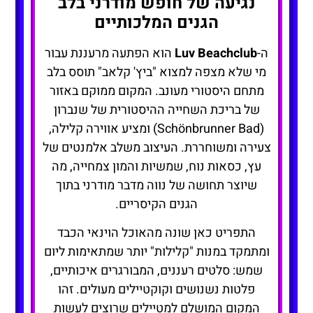
נגיעה של חופש מודרני בלב
הגנים המלכותיים
ה-
Luv Beachclub
הוא הפתעה מרעננת עבור
מי שלא מצפה למצוא "ביץ' קלאב" תוסס בלב
מתחם היסטורי מעונב. המקום ממוקם באזור
של בריכת השחייה ההיסטורית של שנברון
(Schönbrunner Bad) ומציע אווירה קלילה,
צעירה ומשוחררת. העיצוב משלב אלמנטים של
עץ, כסאות נוח, שמשיות והמון צמחייה, מה
שיוצר תחושה של נווה מדבר מודרני בתוך
הגנים הקיסריים.
התפריט כאן שונה מהאוכל הוינאי הכבד
ומתמקד במנות "קלילות" יותר שמתאימות ליום
שמש: סלטים רעננים, המבורגרים איכותיים,
פלטות נשנושים וקוקטיילים מעולים. זהו
המקום המושלם למטיילים שרוצים לעשות