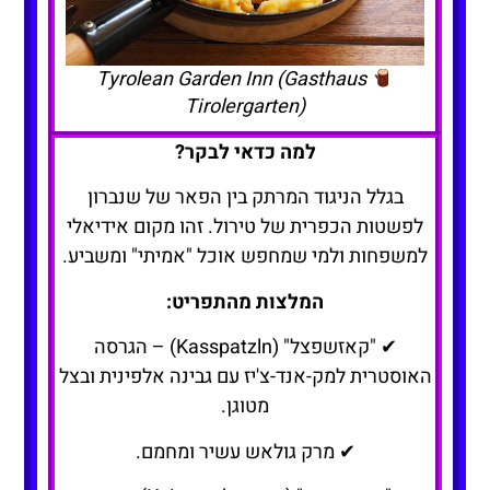
Tyrolean Garden Inn (Gasthaus
Tirolergarten)
למה כדאי לבקר?
בגלל הניגוד המרתק בין הפאר של שנברון
לפשטות הכפרית של טירול. זהו מקום אידיאלי
למשפחות ולמי שמחפש אוכל "אמיתי" ומשביע.
המלצות מהתפריט:
✔ "קאזשפצל" (Kasspatzln) – הגרסה
האוסטרית למק-אנד-צ'יז עם גבינה אלפינית ובצל
מטוגן.
✔ מרק גולאש עשיר ומחמם.