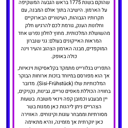
שהוקם בשנת 1775 בראש הגבעה המשקיפה
על הארמון. הישיבה בתוך אולם המבנה, עם
תקרותיו הגבוהות, העיטורים הבארוקיים
וחלונות הענק, גורמת לכם להרגיש חלק
מהשושלת המלכותית. מחוץ לחלון נפרש אחד
המראות האייקונים בעולם: גני שנברון
המוקפדים, מבנה הארמון הצהוב והעיר וינה
כולה באופק.
התפריט בגלורייט מתמקד בקלאסיקות וינאיות,
אך הוא מפורסם במיוחד בזכות ארוחות הבוקר
המלכותיות שלו (Sisi-Frühstück). מדובר
בחוויה הכוללת מאפים טריים, גבינות, נקניקים,
יין מבעבע וכמובן קפה וינאי משובח. בשעות
הצהריים ניתן ליהנות כאן ממנות בשר
מסורתיות וממבחר עוגות וקינוחים. האווירה
כאן יוקרתית אך מזמינה, והיא מתאימה