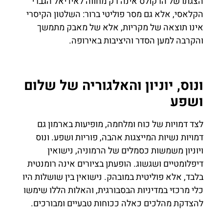
הצגתו של הרקולס אינה רק מחווה לאידיאל הגברי
הקלאסי, אלא גם מסר פוליטי ברור: השלטון הקיסרי
אינו תוצאה של מקריות, אלא של מאבק מתמשך
והקרבה למען הסדר והיציבות באירופה.
ונוס, יוניון והאלגוריה של שלום
ושפע
לצד דמויות של כוח ומלחמה, מופיעות בארמון גם
דמויות נשיות המייצגות אהבה, פוריות ושפע. ונוס
ויוניון משמשות כסמלים של הרמוניה, נישואין
דיפלומטיים ושגשוג. הופעתן בציורים אינה רומנטית
בלבד, אלא פוליטית במובהק. נישואין בין שושלות היו
כלי מרכזי במדיניות הבסבורגית, והאלות הללו שימשו
להצדקת מהלכים כאלה ככוחות טבעיים ומבורכים.