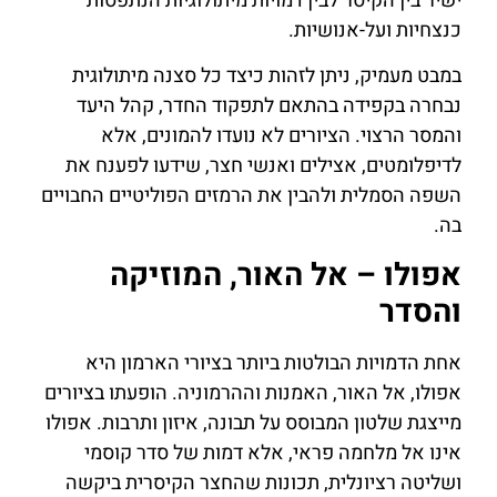
ישיר בין הקיסר לבין דמויות מיתולוגיות הנתפסות
כנצחיות ועל-אנושיות.
במבט מעמיק, ניתן לזהות כיצד כל סצנה מיתולוגית
נבחרה בקפידה בהתאם לתפקוד החדר, קהל היעד
והמסר הרצוי. הציורים לא נועדו להמונים, אלא
לדיפלומטים, אצילים ואנשי חצר, שידעו לפענח את
השפה הסמלית ולהבין את הרמזים הפוליטיים החבויים
בה.
אפולו – אל האור, המוזיקה
והסדר
אחת הדמויות הבולטות ביותר בציורי הארמון היא
אפולו, אל האור, האמנות וההרמוניה. הופעתו בציורים
מייצגת שלטון המבוסס על תבונה, איזון ותרבות. אפולו
אינו אל מלחמה פראי, אלא דמות של סדר קוסמי
ושליטה רציונלית, תכונות שהחצר הקיסרית ביקשה